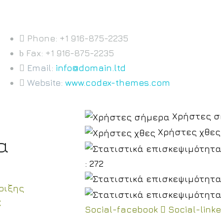
Phone: +1 916-875-2235
Fax: +1 916-875-2235
Email:
info@domain.ltd
Website:
www.codex-themes.com
Χρήστες σή
Χρήστες χθες 
α
: 272
ριξης
Σ
Social-facebook
Social-link