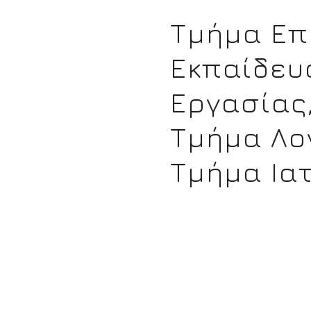
Τμήμα Επ
Εκπαίδευ
Εργασίας
Τμήμα Λο
Τμήμα Ια