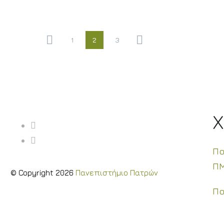
1
2
3
Πο
Π
© Copyright 2026
Πανεπιστήμιο Πατρών
Πο