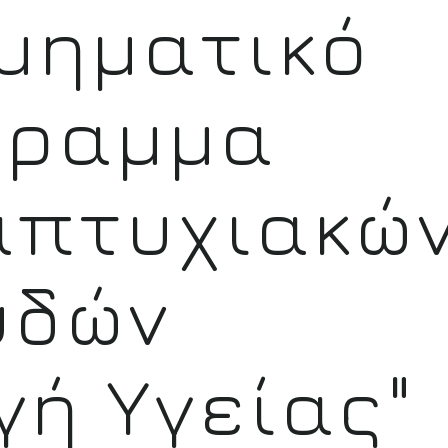
μηματικό
γραμμα
απτυχιακώ
υδών
γή Υγείας"