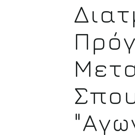
Διατ
Πρό
Μετ
Σπο
"Αγω